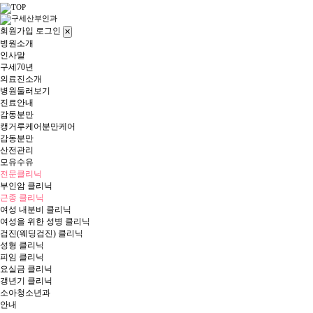
회원가입
로그인
✕
병원소개
인사말
구세70년
의료진소개
병원둘러보기
진료안내
감동분만
캥거루케어분만케어
감동분만
산전관리
모유수유
전문클리닉
부인암 클리닉
근종 클리닉
여성 내분비 클리닉
여성을 위한 성병 클리닉
검진(웨딩검진) 클리닉
성형 클리닉
피임 클리닉
요실금 클리닉
갱년기 클리닉
소아청소년과
안내