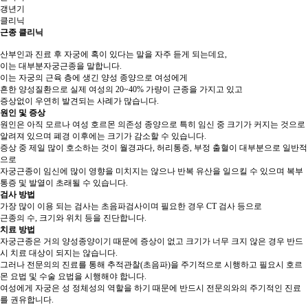
갱년기
클리닉
근종 클리닉
산부인과 진료 후 자궁에 혹이 있다는 말을 자주 듣게 되는데요,
이는 대부분자궁근종을 말합니다.
이는 자궁의 근육 층에 생긴 양성 종양으로 여성에게
흔한 양성질환으로 실제 여성의 20~40% 가량이 근종을 가지고 있고
증상없이 우연히 발견되는 사례가 많습니다.
원인 및 증상
원인은 아직 모르나 여성 호르몬 의존성 종양으로 특히 임신 중 크기가 커지는 것으로
알려져 있으며 폐경 이후에는 크기가 감소할 수 있습니다.
증상 중 제일 많이 호소하는 것이 월경과다, 허리통증, 부정 출혈이 대부분으로 일반적
으로
자궁근종이 임신에 많이 영향을 미치지는 않으나 반복 유산을 일으킬 수 있으며 복부
통증 및 발열이 초래될 수 있습니다.
검사 방법
가장 많이 이용 되는 검사는 초음파검사이며 필요한 경우 CT 검사 등으로
근종의 수, 크기와 위치 등을 진단합니다.
치료 방법
자궁근종은 거의 양성종양이기 때문에 증상이 없고 크기가 너무 크지 않은 경우 반드
시 치료 대상이 되지는 않습니다.
그러나 전문의의 진료를 통해 추적관찰(초음파)을 주기적으로 시행하고 필요시 호르
몬 요법 및 수술 요법을 시행해야 합니다.
여성에게 자궁은 성 정체성의 역할을 하기 때문에 반드시 전문의와의 주기적인 진료
를 권유합니다.