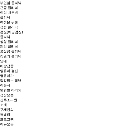
부인암 클리닉
근종 클리닉
여성 내분비
클리닉
여성을 위한
성병 클리닉
검진(웨딩검진)
클리닉
성형 클리닉
피임 클리닉
요실금 클리닉
갱년기 클리닉
안내
예방접종
영유아 검진
영유아가
잘걸리는 질병
이유식
연령별 아기의
성장모습
산후조리원
소개
구세만의
특별함
프로그램
이용요금