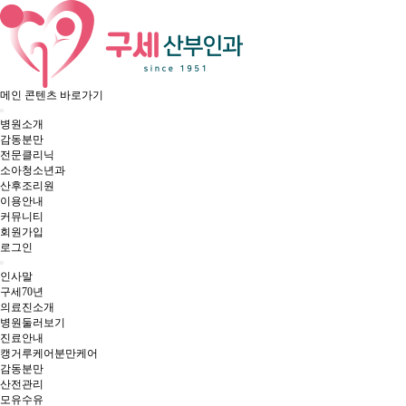
메인 콘텐츠 바로가기
병원소개
감동분만
전문클리닉
소아청소년과
산후조리원
이용안내
커뮤니티
회원가입
로그인
인사말
구세70년
의료진소개
병원둘러보기
진료안내
캥거루케어
분만케어
감동분만
산전관리
모유수유