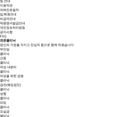
및 안내
이용약관
외래진료절차
입/퇴원안내
비급여안내
제증명서발급안내
개인정보처리방침
공지사항
FAQ
전문클리닉
당신의 가정을 지키고 진심의 힘으로 함께 하겠습니다
부인암
클리닉
근종
클리닉
여성 내분비
클리닉
여성을 위한 성병
클리닉
검진(웨딩검진)
클리닉
성형
클리닉
피임
클리닉
요실금
클리닉