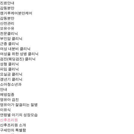
진료안내
감동분만
캥거루케어분만케어
감동분만
산전관리
모유수유
전문클리닉
부인암 클리닉
근종 클리닉
여성 내분비 클리닉
여성을 위한 성병 클리닉
검진(웨딩검진) 클리닉
성형 클리닉
피임 클리닉
요실금 클리닉
갱년기 클리닉
소아청소년과
안내
예방접종
영유아 검진
영유아가 잘걸리는 질병
이유식
연령별 아기의 성장모습
산후조리원
산후조리원 소개
구세만의 특별함