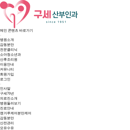
메인 콘텐츠 바로가기
병원소개
감동분만
전문클리닉
소아청소년과
산후조리원
이용안내
커뮤니티
회원가입
로그인
인사말
구세70년
의료진소개
병원둘러보기
진료안내
캥거루케어
분만케어
감동분만
산전관리
모유수유