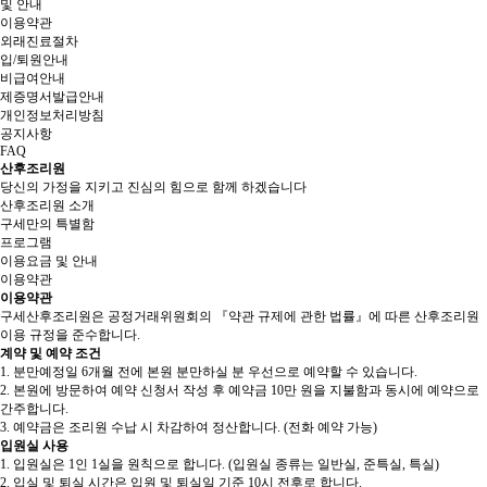
및 안내
이용약관
외래진료절차
입/퇴원안내
비급여안내
제증명서발급안내
개인정보처리방침
공지사항
FAQ
산후조리원
당신의 가정을 지키고 진심의 힘으로 함께 하겠습니다
산후조리원 소개
구세만의 특별함
프로그램
이용요금 및 안내
이용약관
이용약관
구세산후조리원은 공정거래위원회의 『약관 규제에 관한 법률』에 따른 산후조리원
이용 규정을 준수합니다.
계약 및 예약 조건
1.
분만예정일 6개월 전에 본원 분만하실 분 우선으로 예약할 수 있습니다.
2.
본원에 방문하여 예약 신청서 작성 후 예약금 10만 원을 지불함과 동시에 예약으로
간주합니다.
3.
예약금은 조리원 수납 시 차감하여 정산합니다. (전화 예약 가능)
입원실 사용
1.
입원실은 1인 1실을 원칙으로 합니다. (입원실 종류는 일반실, 준특실, 특실)
2.
입실 및 퇴실 시간은 입원 및 퇴실일 기준 10시 전후로 합니다.