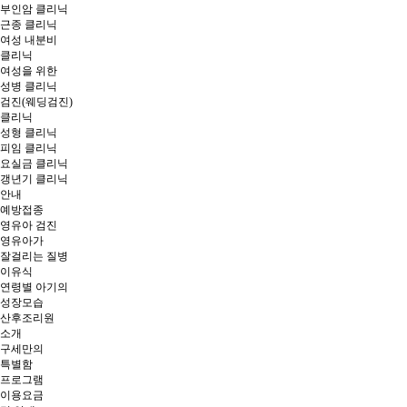
부인암 클리닉
근종 클리닉
여성 내분비
클리닉
여성을 위한
성병 클리닉
검진(웨딩검진)
클리닉
성형 클리닉
피임 클리닉
요실금 클리닉
갱년기 클리닉
안내
예방접종
영유아 검진
영유아가
잘걸리는 질병
이유식
연령별 아기의
성장모습
산후조리원
소개
구세만의
특별함
프로그램
이용요금