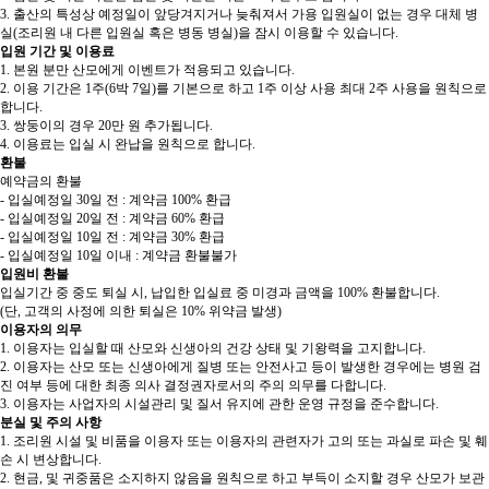
3.
출산의 특성상 예정일이 앞당겨지거나 늦춰져서 가용 입원실이 없는 경우 대체 병
실(조리원 내 다른 입원실 혹은 병동 병실)을 잠시 이용할 수 있습니다.
입원 기간 및 이용료
1.
본원 분만 산모에게 이벤트가 적용되고 있습니다.
2.
이용 기간은 1주(6박 7일)를 기본으로 하고 1주 이상 사용 최대 2주 사용을 원칙으로
합니다.
3.
쌍둥이의 경우 20만 원 추가됩니다.
4.
이용료는 입실 시 완납을 원칙으로 합니다.
환불
예약금의 환불
-
입실예정일 30일 전 : 계약금 100% 환급
-
입실예정일 20일 전 : 계약금 60% 환급
-
입실예정일 10일 전 : 계약금 30% 환급
-
입실예정일 10일 이내 : 계약금 환불불가
입원비 환불
입실기간 중 중도 퇴실 시, 납입한 입실료 중 미경과 금액을 100% 환불합니다.
(단, 고객의 사정에 의한 퇴실은 10% 위약금 발생)
이용자의 의무
1.
이용자는 입실할 때 산모와 신생아의 건강 상태 및 기왕력을 고지합니다.
2.
이용자는 산모 또는 신생아에게 질병 또는 안전사고 등이 발생한 경우에는 병원 검
진 여부 등에 대한 최종 의사 결정권자로서의 주의 의무를 다합니다.
3.
이용자는 사업자의 시설관리 및 질서 유지에 관한 운영 규정을 준수합니다.
분실 및 주의 사항
1.
조리원 시설 및 비품을 이용자 또는 이용자의 관련자가 고의 또는 과실로 파손 및 훼
손 시 변상합니다.
2.
현금, 및 귀중품은 소지하지 않음을 원칙으로 하고 부득이 소지할 경우 산모가 보관